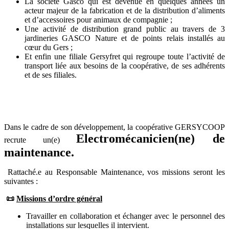
La société Gasco qui est devenue en quelques années un
acteur majeur de la fabrication et de la distribution d’aliments
et d’accessoires pour animaux de compagnie ;
Une activité de distribution grand public au travers de 3
jardineries GASCO Nature et de points relais installés au
cœur du Gers ;
Et enfin une filiale Gersyfret qui regroupe toute l’activité de
transport liée aux besoins de la coopérative, de ses adhérents
et de ses filiales.
Dans le cadre de son
développement
, la coopérative GERSYCOOP
Electromécanicien(ne) de
r
ecrute un(e)
maintenance.
Rattaché.e au Responsable Maintenance, v
os missions seront les
suivantes :
📜
Missions d’ordre général
Travailler en collaboration et échanger avec le personnel des
installations sur lesquelles il intervient.